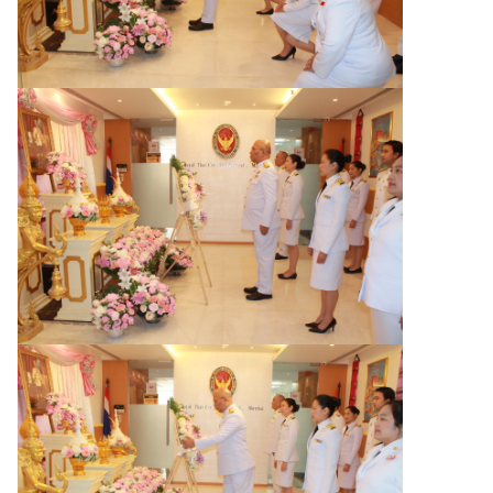
บ
ริ
ก
า
ร
ค
น
ไ
ท
ย
ก
ร
ะ
ท
ร
ว
ง