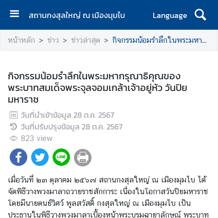
สถานกงสุลใหญ่ ณ เมืองมุมไบ
Language
ห
หน้าหลัก
ข่าว
ข่าวล่าสุด
กิจกรรมน้อมรำลึกในพระมหากรุณาธิคุณของพระบาทสมเด็จพระจุลจอมเกล้าเจ้าอยู่หัว วันปิยมหาราช
น้
า
แ
กิจกรรมน้อมรำลึกในพระมหากรุณาธิคุณของ
ร
พระบาทสมเด็จพระจุลจอมเกล้าเจ้าอยู่หัว วันปิย
ก
มหาราช
เ
วันที่นำเข้าข้อมูล
28 ต.ค. 2567
กี่
วันที่ปรับปรุงข้อมูล
28 ต.ค. 2567
ย
823
view
ว
กั
บ
เมื่อวันที่ ๒๓ ตุลาคม ๒๕๖๗ สถานกงสุลใหญ่ ณ เมืองมุมไบ ได้
เ
จัดพิธีวางพวงมาลาถวายราชสักการะ เนื่องในโอกาสวันปิยมหาราช
ร
โดยมีนายดนย์วิศว์ พูลสวัสดิ์ กงสุลใหญ่ ณ เมืองมุมไบ เป็น
า
ประธานในพิธีวางพวงมาลาเบื้องหน้าพระบรมฉายาลักษณ์ พระบาท