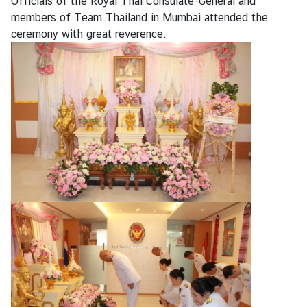
Officials of the Royal Thai Consulate-General and
า
members of Team Thailand in Mumbai attended the
ม
ceremony with great reverence.
ข้
อ
มู
ล
สำ
ห
รั
บ
ค
น
ไ
ท
ย