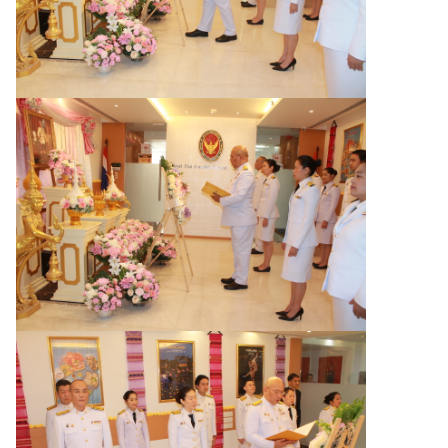
ก
า
ร
ต่
า
ง
ป
ร
ะ
เ
ท
ศ
ติ
ด
ต่
อ
เ
ร