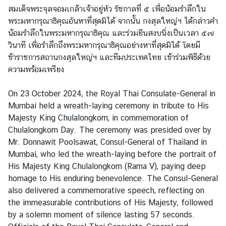
สมเด็จพระจุลจอมเกล้าเจ้าอยู่หัว รัชกาลที่ ๕ เพื่อน้อมรำลึกใน
ข่
พระมหากรุณาธิคุณอันหาที่สุดมิได้ จากนั้น กงสุลใหญ่ฯ ได้กล่าวคำ
า
น้อมรำลึกในพระมหากรุณาธิคุณ และร่วมยืนสงบนิ่งเป็นเวลา ๕๗
ว
วินาที เพื่อรำลึกถึงพระมหากรุณาธิคุณอย่างหาที่สุดมิได้ โดยมี
แ
ข้าราชการสถานกงสุลใหญ่ฯ และทีมประเทศไทย เข้าร่วมพิธีด้วย
ล
ความพร้อมเพรียง
ะ
กิ
On 23 October 2024, the Royal Thai Consulate-General in
จ
Mumbai held a wreath-laying ceremony in tribute to His
ก
Majesty King Chulalongkorn, in commemoration of
ร
Chulalongkorn Day. The ceremony was presided over by
ร
Mr. Donnawit Poolsawat, Consul-General of Thailand in
ม
Mumbai, who led the wreath-laying before the portrait of
His Majesty King Chulalongkorn (Rama V), paying deep
homage to His enduring benevolence. The Consul-General
บ
also delivered a commemorative speech, reflecting on
ท
the immeasurable contributions of His Majesty, followed
ค
by a solemn moment of silence lasting 57 seconds.
ว