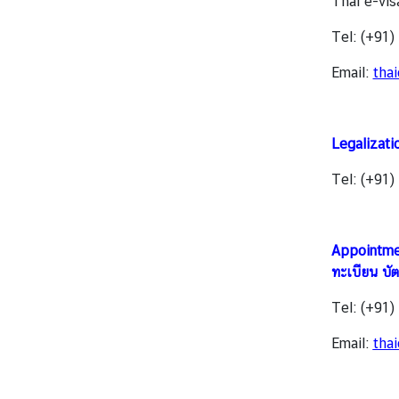
Thai e-vis
า
ม
Tel: (+91
Email:
tha
ข้
อ
มู
Legalizati
ล
สำ
Tel: (+91
ห
รั
บ
Appointmen
ค
ทะเบียน บั
น
ไ
Tel: (+91
ท
Email:
tha
ย