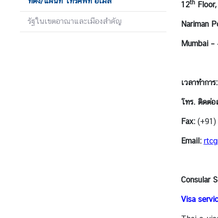
ที่ตั้ง/แผนที่ โทรศัพท์ อีเมล์
th
12
Floor,
ข่
รัฐในเขตอาณาและเมืองสำคัญ
Nariman Po
า
ว
Mumbai – 
แ
ล
ะ
เวลาทำการ:
กิ
จ
โทร. ติดต่อ
ก
Fax:
(+91)
ร
ร
Email:
rtc
ม
บ
Consular S
ท
Visa servi
ค
ว