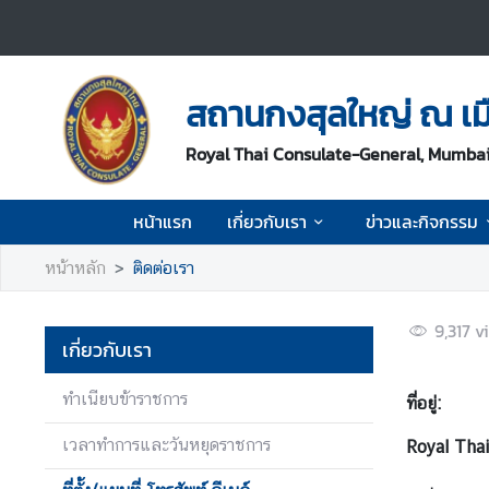
ห
น้
สถานกงสุลใหญ่ ณ เม
า
แ
Royal Thai Consulate-General, Mumba
ร
ก
หน้าแรก
เกี่ยวกับเรา
ข่าวและกิจกรรม
เ
หน้าหลัก
ติดต่อเรา
กี่
ย
ว
9,317
v
เกี่ยวกับเรา
กั
บ
ทำเนียบข้าราชการ
ที่อยู่:
เ
ร
เวลาทำการและวันหยุดราชการ
Royal Thai
า